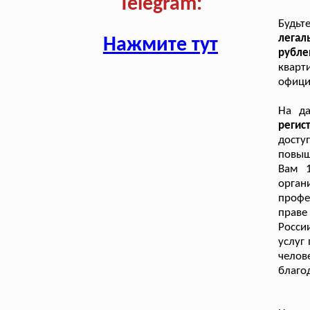
Telegram:
Будьт
легал
Нажмите тут
рубле
кварт
офици
На д
реги
досту
повыш
Вам 1
орган
профе
праве
Росси
услуг
челов
благо