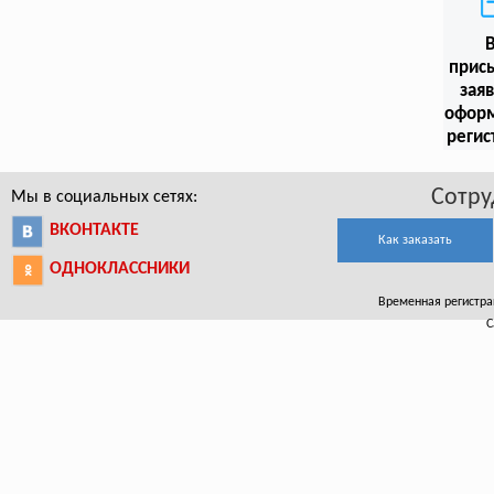
прис
заяв
офор
регис
Сотру
Мы в социальных сетях:
ВКОНТАКТЕ
Как заказать
ОДНОКЛАССНИКИ
Временная регистрац
С