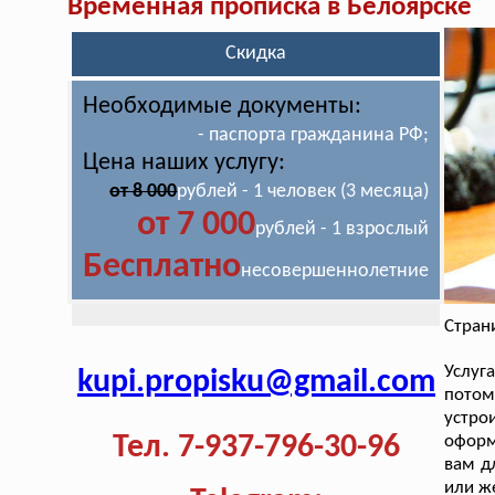
Временная прописка в Белоярске
Скидка
Необходимые документы:
- паспорта гражданина РФ;
Цена наших услугу:
от 8 000
рублей - 1 человек (3 месяца)
от 7 000
рублей - 1 взрослый
Бесплатно
несовершеннолетние
Стран
Услу
kupi.propisku@gmail.com
потом
устро
Тел. 7-937-796-30-96
оформ
вам д
или же