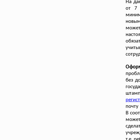
На да
от 7 
миним
новы
может
насто
обяза
учиты
сотру
Оформ
пробл
без д
госуд
штамп
регис
почту
В соо
может
сдела
учреж
т.е. р