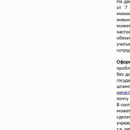
На да
от 7 
миним
новы
может
насто
обяза
учиты
сотру
Оформ
пробл
без д
госуд
штамп
регис
почту
В соо
может
сдела
учреж
т.е. р