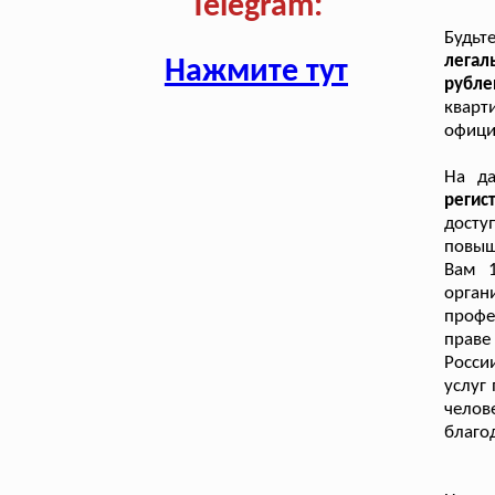
Telegram:
Будьт
легал
Нажмите тут
рубле
кварт
офици
На д
реги
досту
повыш
Вам 1
орган
профе
праве
Росси
услуг
челов
благо