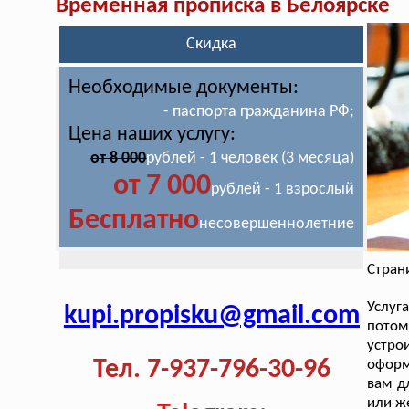
Временная прописка в Белоярске
Скидка
Необходимые документы:
- паспорта гражданина РФ;
Цена наших услугу:
от 8 000
рублей - 1 человек (3 месяца)
от 7 000
рублей - 1 взрослый
Бесплатно
несовершеннолетние
Стран
Услу
kupi.propisku@gmail.com
потом
устро
Тел. 7-937-796-30-96
оформ
вам д
или же