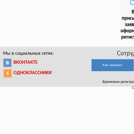
прис
заяв
офор
регис
Сотру
Мы в социальных сетях:
ВКОНТАКТЕ
Как заказать
ОДНОКЛАССНИКИ
Временная регистрац
С